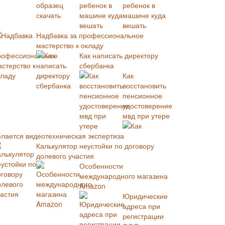
ребенок в
машине куда
вешать
Надбавка за профессиональное
мастерство к окладу
Как написать директору
сбербанка
Как
восстановить
пенсионное
удостоверение
мвд при утере
Как
елается видеотехническая экспертиза
Калькулятор неустойки по договору
долевого участия
Особенности
международного магазина
Amazon
Юридические
адреса при
регистрации