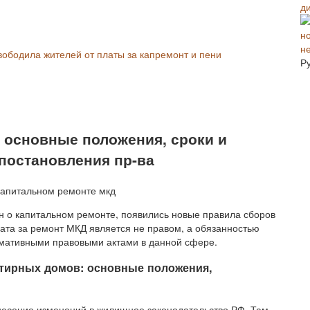
н
вободила жителей от платы за капремонт и пени
Р
 основные положения, сроки и
 постановления пр-ва
он о капитальном ремонте, появились новые правила сборов
плата за ремонт МКД является не правом, а обязанностью
мативными правовыми актами в данной сфере.
ртирных домов: основные положения,
несение изменений в жилищное законодательство РФ. Там