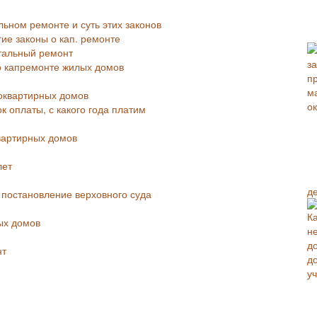
льном ремонте и суть этих законов
гие законы о кап. ремонте
тальный ремонт
о капремонте жилых домов
оквартирных домов
к оплаты, с какого года платим
вартирных домов
лет
д
 постановление верховного суда
ых домов
нт