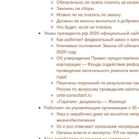
Обязательно ли нужно платить за капр
Законны ли сборы
Можно ли не платить по закону
Должны ли взносы вноситься в доброво
Что будет, если не платить
Указы президента рф 2020 официальный сайт
Как работает федеральный закон о кап
Ключевые положения Закона об обязат
2020 году
Об утверждении Правил предоставления
корпорации — Фонда содействия рефо
проведение капитального ремонта мно
года)
Перечень поручений по результатам пр
России по вопросам проведения капита
urist-consultant.ru
«Горячие» документы — Жилище
Работают ли управляющие организации с 30 м
Указ о нерабочих днях не коснётся не
жизнеобеспечения
Уо и рсо отвечают признакам непреры
Органы власти и эксперты: УО не прекр
Кого освободили от взносов за капремонт