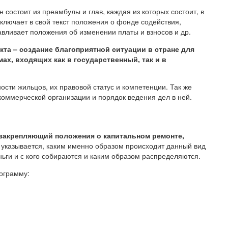
 состоит из преамбулы и глав, каждая из которых состоит, в
включает в свой текст положения о фонде содействия,
авливает положения об изменении платы и взносов и др.
кта – создание благоприятной ситуации в стране для
ах, входящих как в государственный, так и в
сти жильцов, их правовой статус и компетенции. Так же
коммерческой организации и порядок ведения дел в ней.
закрепляющий положения о капитальном ремонте,
 указывается, каким именно образом происходит данный вид
ньги и с кого собираются и каким образом распределяются.
рограмму: