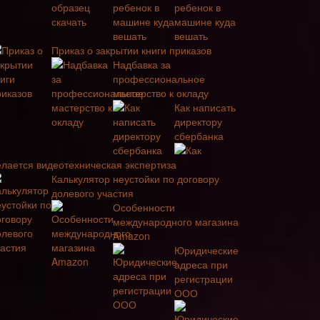
ребенок в
машине куда
вешать
Приказ о закрытии книги приказов
Надбавка за
профессиональное
мастерство к окладу
Как написать
директору
сбербанка
Как
елается видеотехническая экспертиза
Калькулятор неустойки по договору
долевого участия
Особенности
международного магазина
Amazon
Юридические
адреса при
регистрации
ООО