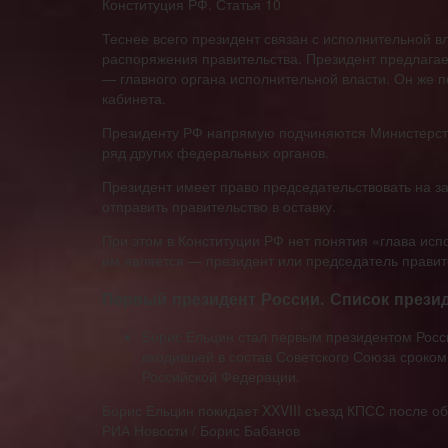
Конституция РФ. Статья 10
Теснее всего президент связан с исполнительной в
распоряжения правительства. Президент предлагае
— главного органа исполнительной власти. Он же 
кабинета.
Президенту РФ напрямую подчиняются Министерст
ряд других федеральных органов.
Президент имеет право председательствовать на за
отправить правительство в оставку.
При этом в Конституции РФ нет понятия «глава испо
им является — президент или председатель правит
Первый президент России. Список прези
Борис Ельцин стал первым президентом Росс
входившей в состав Советского Союза сроком
Российской Федерации.
Борис Ельцин покидает XXVIII съезд КПСС после об
РИА Новости / Борис Бабанов