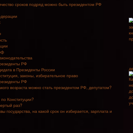
ичество сроков подряд можно быть президентом РФ
едерации
х
Ф
ость
ации
рф
законодательства
Президенты РФ
д
дидата в Президенты России
ституция, законы, избирательное право
Президенты РФ
акого возраста можно стать президентом РФ, депутатом?
 по Конституции?
вертый раз?
вы государства, на какой срок он избирается, зарплата и