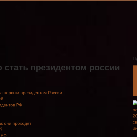
П
о стать президентом россии
ыл первым президентом России
ей
идентов РФ
ак они проходят
Ф?
 РФ