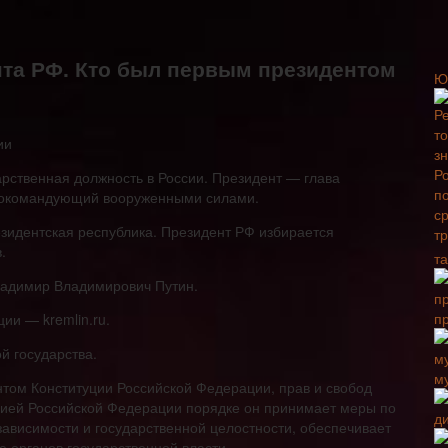
та РФ. Кто был первым президентом
Ю
рственная должность в России. Президент — глава
авнокомандующий вооруженными силами.
идентская республика. Президент РФ избирается
.
т
ладимир Владимирович Путин.
п
и — kremlin.ru.
й государства.
м
нтом Конституции Российской Федерации, прав и свобод
цией Российской Федерации порядке он принимает меры по
зависимости и государственной целостности, обеспечивает
 органов государственной власти.