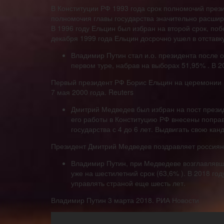
В Конституции РФ 1993 года срок полномочий през
полномочия главы государства значительно расшир
В 1996 году Ельцин был избран на второй срок, по
декабря 1999 года Ельцин досрочно ушел в отставку
Владимир Путин стал и.о. президента после о
первом туре, набрав на выборах 51,95% . В 2
Первый президент РФ Борис Ельцин на церемонии 
7 мая 2000 года. Reuters
Дмитрий Медведев был избран на пост президе
его работы в Конституцию РФ внесены попра
государства с 4 до 6 лет. Выдвигать свою ка
Президент Дмитрий Медведев поздравляет россиян 
Владимир Путин, при Медведеве возглавлявши
уже на шестилетний срок (63,6% ). В 2018 го
управлять страной еще шесть лет.
Владимир Путин 3 марта 2018. РИА Новости