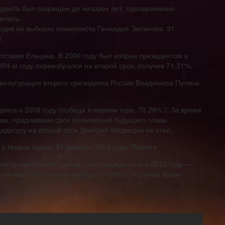
идента был сокращен до четырех лет, одновременно
ились.
бедив на выборах коммуниста Геннадия Зюганова. 31
.
тставки Ельцина. В 2000 году был избран президентом в
004-м году переизбрался на второй срок, получив 71,31%.
инаугурации второго президента России Владимира Путина.
нта в 2008 году (победа в первом туре, 70,28% ). За время
вки, продлившие срок полномочий будущего главы
ндидатуру на второй срок Дмитрий Медведев не стал.
с Новым годом. 31 декабря 2008 года. Reuters
й правительство, вновь стал президентом в 2012 году —
ду он еще раз выиграл выборы (76,69%), получив право