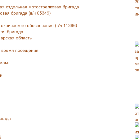
кая отдельная мотострелковая бригада
овая бригада (в/ч 65349)
ехнического обеспечения (в/ч 11386)
ная бригада
арская область
о время посещения
мам:
ти
игада
о
и
6