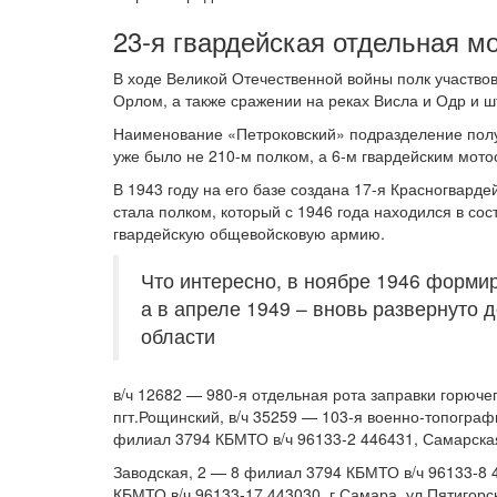
23-я гвардейская отдельная мо
В ходе Великой Отечественной войны полк участвов
Орлом, а также сражении на реках Висла и Одр и 
Наименование «Петроковский» подразделение получ
уже было не 210-м полком, а 6-м гвардейским мото
В 1943 году на его базе создана 17-я Красногварде
стала полком, который с 1946 года находился в сос
гвардейскую общевойсковую армию.
Что интересно, в ноябре 1946 форми
а в апреле 1949 – вновь развернуто 
области
в/ч 12682 — 980-я отдельная рота заправки горючег
пгт.Рощинский, в/ч 35259 — 103-я военно-топографи
филиал 3794 КБМТО в/ч 96133-2 446431, Самарская 
Заводская, 2 — 8 филиал 3794 КБМТО в/ч 96133-8 
КБМТО в/ч 96133-17 443030, г.Самара, ул.Пятигорс