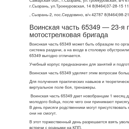
Самарская обл., г.Сызрань, ул.Троекуровская, в/ч 
г.Сызрань, ул.Троекуровская, 14 8(8464)37-28-15 1
, Сызрань-2, пос.Сердовино, в/ч 42787 8(8464)98-2
Воинская часть 65349 — 23-я 
мотострелковая бригада
Воиснкая часть 65349 может быть образцом по орг
система раздачи, а на входе в столовую обустроил
65349 выгодно отличается.
Учебный корпус предназначен для занятий и подгот
Воинская часть 65349 уделяет этим вопросам боль
Для получения практических навыков и теоретическ
виртуальное поле боя, тренажеры.
Воинская часть 65349 дает новобранцам 1 месяц д
молодого бойца, после чего они принимают присягу
В день присяги родственники могут присутствовать
они не смогут.
В этот торжественный день разрешается взять увол
встречи с родными на КПП.