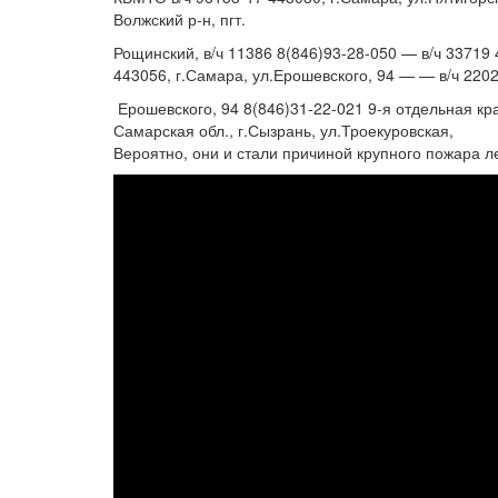
Волжский р-н, пгт.
Рощинский, в/ч 11386 8(846)93-28-050 — в/ч 33719
443056, г.Самара, ул.Ерошевского, 94 — — в/ч 2202
Ерошевского, 94 8(846)31-22-021 9-я отдельная к
Самарская обл., г.Сызрань, ул.Троекуровская,
Вероятно, они и стали причиной крупного пожара л