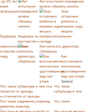
Акт испытания ограждения
кровли образец скачать
Знак
осторожно
ребенок в
машине куда
вешать
Надбавка за профессиональное
мастерство к окладу
Как написать директору
сбербанка
Как
восстановить
пенсионное
удостоверение
мвд при утере
Записи
Что такое
субаренда и чем
на отличается от аренды
Что такое
ждивенец инвалид
Что нельзя ввозить