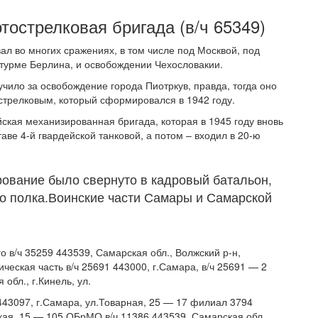
тострелковая бригада (в/ч 65349)
ал во многих сражениях, в том числе под Москвой, под
штурме Берлина, и освобождении Чехословакии.
ило за освобождение города Пиотркув, правда, тогда оно
стрелковым, который сформировался в 1942 году.
йская механизированная бригада, которая в 1945 году вновь
таве 4-й гвардейской танковой, а потом – входил в 20-ю
рование было свернуто в кадровый батальон,
до полка.Воинские части Самары и Самарской
о в/ч 35259 443539, Самарская обл., Волжский р-н,
ческая часть в/ч 25691 443000, г.Самара, в/ч 25691 — 2
обл., г.Кинель, ул.
443097, г.Самара, ул.Товарная, 25 — 17 филиал 3794
кая, 15 — 105 ОБрМО в/ч 11386 443539, Самарская обл.,