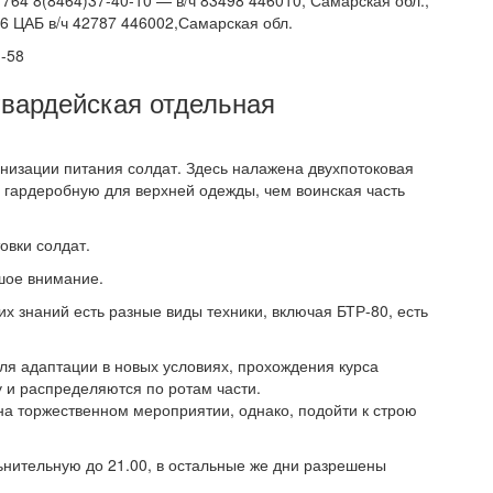
67764 8(8464)37-40-10 — в/ч 83498 446010, Самарская обл.,
16 ЦАБ в/ч 42787 446002,Самарская обл.
1-58
гвардейская отдельная
анизации питания солдат. Здесь налажена двухпотоковая
и гардеробную для верхней одежды, чем воинская часть
овки солдат.
шое внимание.
их знаний есть разные виды техники, включая БТР-80, есть
ля адаптации в новых условиях, прохождения курса
 и распределяются по ротам части.
 на торжественном мероприятии, однако, подойти к строю
ьнительную до 21.00, в остальные же дни разрешены