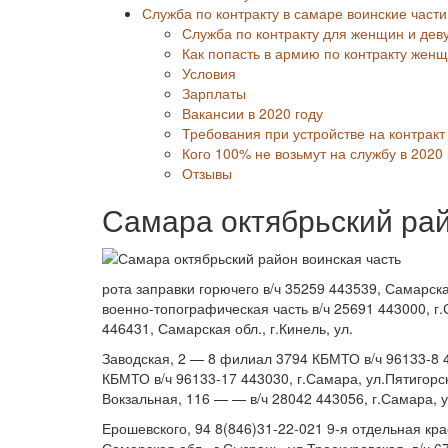
Служба по контракту в самаре воинские част
Служба по контракту для женщин и де
Как попасть в армию по контракту жен
Условия
Зарплаты
Вакансии в 2020 году
Требования при устройстве на контракт
Кого 100% не возьмут на службу в 2020 
Отзывы
Самара октябрьский рай
рота заправки горючего в/ч 35259 443539, Самарска
военно-топографическая часть в/ч 25691 443000, г
446431, Самарская обл., г.Кинель, ул.
Заводская, 2 — 8 филиал 3794 КБМТО в/ч 96133-8 
КБМТО в/ч 96133-17 443030, г.Самара, ул.Пятигорск
Вокзальная, 116 — — в/ч 28042 443056, г.Самара, у
Ерошевского, 94 8(846)31-22-021 9-я отдельная к