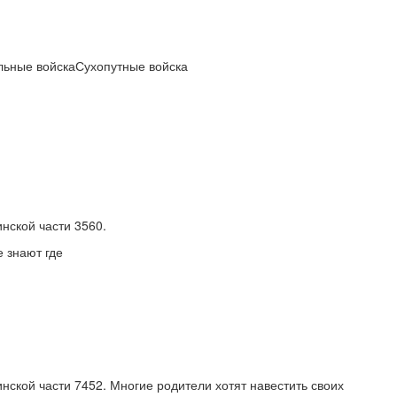
ьные войскаСухопутные войска
нской части 3560.
е знают где
нской части 7452. Многие родители хотят навестить своих