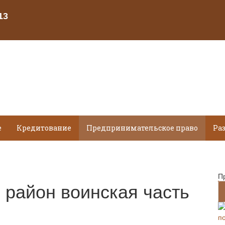
е
Кредитование
Предпринимательское право
Ра
П
 район воинская часть