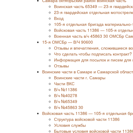
Самара октябрьский район воинская часть
Воинская часть 65349 — 23-я гвардейс
23-я гвардейская отдельная мотострелк
Вход
105-я отдельная бригада материально-т
Войсковая часть 11386 — 105-я отдель
Военная часть в/ч 45863 30 ОМСБр Сам
15-я ОМСБр — В/Ч 90600
Отзывы и впечатления, сложившиеся в
Что сделать чтобы подписать контракт?
Информация для посылок и писем для 
Отзывы
Воинские части в Самаре и Самарской облас
Воинские части г. Самары
Части ВКС
В/ч №11386
В/ч №40278
В/ч №65349
В/ч №45863 30
Войсковая часть 11386 — 105-я отдельная бр
Структура войсковой части 11386
Условия службы
Бытовые условия войсковой части 1138