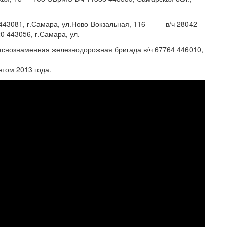
 443081, г.Самара, ул.Ново-Вокзальная, 116 — — в/ч 28042
0 443056, г.Самара, ул.
раснознаменная железнодорожная бригада в/ч 67764 446010,
етом 2013 года.