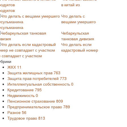
в китай из
родуктов
Что делать с
вещами умершего
усульманина
Чебаркульская
танковая дивизия
Что делать если
кадастровый номер
е совпадает с участком
убрики
ЖКХ
11
Защита жилищных прав
763
Защита прав потребителей
773
Интеллектуальная собственность
0
Кредитование
795
Недвижимость
0
Пенсионное страхование
809
Предпринимательское право
789
Разное
56
Трудовое право
813