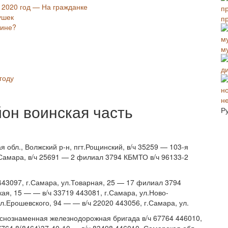
и 2020 год — На гражданке
вушек
п
щине?
м
году
н
он воинская часть
Р
я обл., Волжский р-н, пгт.Рощинский, в/ч 35259 — 103-я
.Самара, в/ч 25691 — 2 филиал 3794 КБМТО в/ч 96133-2
443097, г.Самара, ул.Товарная, 25 — 17 филиал 3794
ая, 15 — — в/ч 33719 443081, г.Самара, ул.Ново-
л.Ерошевского, 94 — — в/ч 22020 443056, г.Самара, ул.
раснознаменная железнодорожная бригада в/ч 67764 446010,