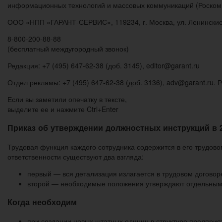
информационных технологий и массовых коммуникаций (Роскомн
ООО «НПП «ГАРАНТ-СЕРВИС», 119234, г. Москва, ул. Ленинские гор
8-800-200-88-88
(бесплатный междугородный звонок)
Редакция: +7 (495) 647-62-38 (доб. 3145), editor@garant.ru
Отдел рекламы: +7 (495) 647-62-38 (доб. 3136), adv@garant.ru.
Если вы заметили опечатку в тексте,
выделите ее и нажмите Ctrl+Enter
Приказ об утверждении должностных инструкций в 2
Трудовая функция каждого сотрудника содержится в его трудово
ответственности существуют два взгляда:
первый — вся детализация излагается в трудовом договор
второй — необходимые положения утверждают отдельным 
Когда необходим
при создании новых штатных единиц в структуре предприя