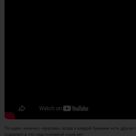
По идее, конечно «красиво»,когда к каждой бумажке есть друга
содержит,а это наш основной норм.акт.