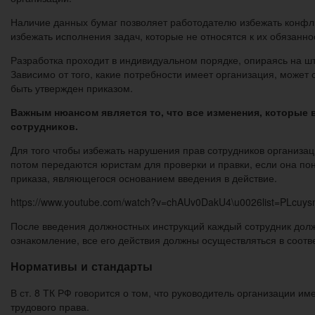
Наличие данных бумаг позволяет работодателю избежать конфли
избежать исполнения задач, которые не относятся к их обязанно
Разработка проходит в индивидуальном порядке, опираясь на шта
Зависимо от того, какие потребности имеет организация, може
быть утвержден приказом.
Важным нюансом является то, что все изменения, которые 
сотрудников.
Для того чтобы избежать нарушения прав сотрудников организа
потом передаются юристам для проверки и правки, если она по
приказа, являющегося основанием введения в действие.
https://www.youtube.com/watch?v=chAUv0DakU4\u0026list=PLcu
После введения должностных инструкций каждый сотрудник долже
ознакомление, все его действия должны осуществляться в соотв
Нормативы и стандарты
В ст. 8 ТК РФ говорится о том, что руководитель организации 
трудового права.