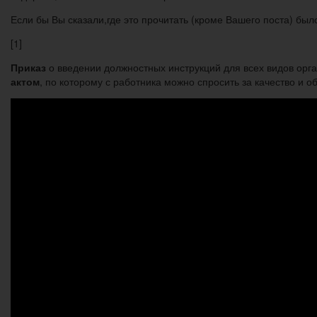
Если бы Вы сказали,где это прочитать (кроме Вашего поста) был
[1]
Приказ
о введении должностных инструкций для всех видов орг
актом
, по которому с работника можно спросить за качество и 