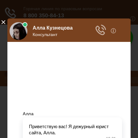
Дело юриста
Все о юриспруденции
Произвольный контент
Меню
Трудовое право
Пенсионное страхование
Кредитование
Предпринимательское право