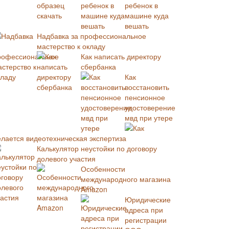
ребенок в
машине куда
вешать
Надбавка за профессиональное
мастерство к окладу
Как написать директору
сбербанка
Как
восстановить
пенсионное
удостоверение
мвд при утере
Как
елается видеотехническая экспертиза
Калькулятор неустойки по договору
долевого участия
Особенности
международного магазина
Amazon
Юридические
адреса при
регистрации