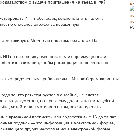
с ходатайством о выдаче приглашения на въезд в РФ?
истрировать ИП, чтобы официально платить налоги,
н
йно, не опасаясь штрафа за незаконную
Р
не мотивирует. Можно ли обойтись без этого? Не
ь ИП не выходя из дома, покажем их преимущества и
 обратить внимание, чтобы регистрация прошла как по
овать определенным требованиям :. Мы разберем варианты
года те, кто регистрируется в онлайне, не платят
умажных документов, по-прежнему должны платить рублей.
йне, читайте наш материал о том, как это сделать.
и с временной пропиской или подростками с 16 до ти лет
ронная подпись — это информация в электронной форме,
писывающего другую информацию в электронной форме.