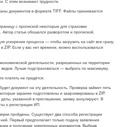
и. С этим возникают трудности.
 сканы документов в формате TIFF. Файлы принимаются
траницу с пропиской некоторые для страховки
. Автор статьи обошелся разворотом и пропиской.
я ускорения процесса — чтобы загрузить на сайт все сразу,
в ZIP. Если у вас нет времени, можно воспользоваться
в экономической деятельности, разрешенных на территории
х видов. Лучше подстраховаться — выбрать по максимуму.
и платить не придётся.
будет документ на эту деятельность. Проверка займет пять
которые заранее подготовлены и заархивированы в ZIP.
 даты, указанной в приглашении, заявку аннулируют. В
ты о регистрации ИП.
оверки пройдены. Существует два способа регистрации
с ней. Первый предполагает только подачу заявления
ации и получение электронных документов. Выбрав