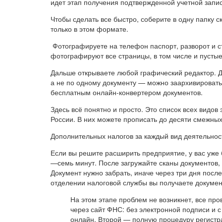
идет этап получения подтвержденной учетной запис
Чтобы сделать все быстро, соберите в одну папку
только в этом формате.
Фотографируете на телефон паспорт, разворот и с
фотографируют все страницы, в том числе и пустые
Дальше открываете любой графический редактор. Дл
а не по одному документу — можно заархивировать 
бесплатным онлайн-конвертером документов.
Здесь всё понятно и просто. Это список всех видо
России. В них можете прописать до десяти смежны
Дополнительных налогов за каждый вид деятельност
Если вы решите расширить предприятие, у вас уже 
—семь минут. После загружайте сканы документов, 
Документ нужно забрать, иначе через три дня после
отделении налоговой службы вы получаете докумен
На этом этапе проблем не возникнет, все пр
через сайт ФНС: без электронной подписи и 
онлайн. Второй — полную процедуру регистр