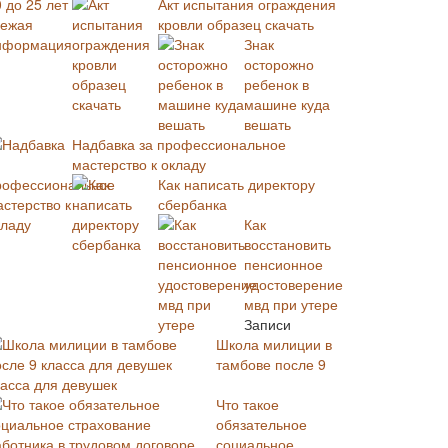
Акт испытания ограждения
кровли образец скачать
Знак
осторожно
ребенок в
машине куда
вешать
Надбавка за профессиональное
мастерство к окладу
Как написать директору
сбербанка
Как
восстановить
пенсионное
удостоверение
мвд при утере
Записи
Школа милиции в
тамбове после 9
ласса для девушек
Что такое
обязательное
социальное