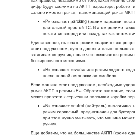
Как правило, независимо от того, какая именно сто
цифр будут схожими на АКПП, вариаторе, роботе ти
салоне имеется рычаг, напоминающий рычаг МКПП
«P» означает рarcking (режим парковки, пост
длительный простой ТС. В этом режиме также
покатится вперед или назад, так как автома
Единственное, включать режим «паркинг» запрещен
стоит под уклоном, нужно дополнительно пользова
затягивается ручник, после чего включается режим 
блокировочного механизма.
«R» означает reverse или режим заднего хода
после полной остановки автомобиля.
Если машина стоит под уклоном, необходимо удерж
рычаг АКПП в режим «R». Обратите внимание, если 
может привести к серьезным поломкам коробки пер
«N» означает neutral (нейтраль) аналогичн
режим сервисный, предназначен для буксиров
при этом нужно учитывать, что машина может 
ручник.
Еще добавим, что на большинстве АКПП (кроме од