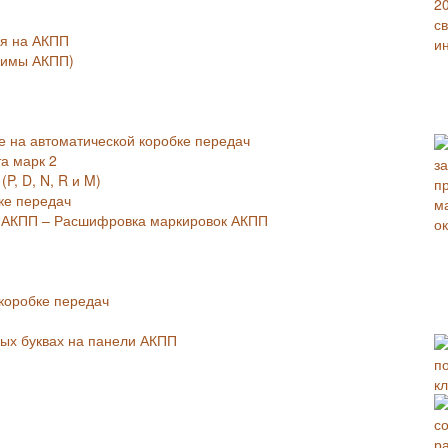
ия на АКПП
жимы АКПП)
е на автоматической коробке передач
та марк 2
P, D, N, R и M)
ке передач
е АКПП – Расшифровка маркировок АКПП
 коробке передач
ных буквах на панели АКПП
к