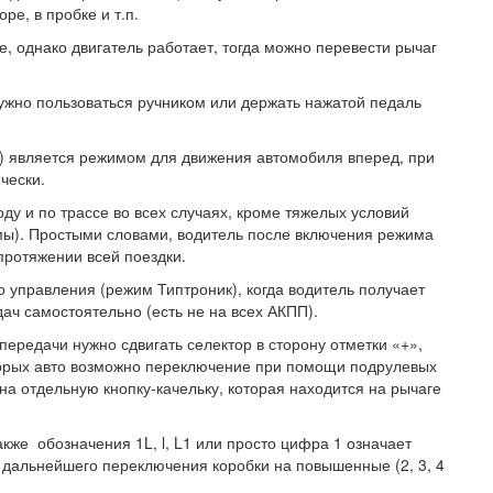
е, в пробке и т.п.
е, однако двигатель работает, тогда можно перевести рычаг
нужно пользоваться ручником или держать нажатой педаль
ат) является режимом для движения автомобиля вперед, при
чески.
оду и по трассе во всех случаях, кроме тяжелых условий
мы). Простыми словами, водитель после включения режима
протяжении всей поездки.
о управления (режим Типтроник), когда водитель получает
ч самостоятельно (есть не на всех АКПП).
ередачи нужно сдвигать селектор в сторону отметки «+»,
кторых авто возможно переключение при помощи подрулевых
на отдельную кнопку-качельку, которая находится на рычаге
также обозначения 1L, l, L1 или просто цифра 1 означает
 дальнейшего переключения коробки на повышенные (2, 3, 4