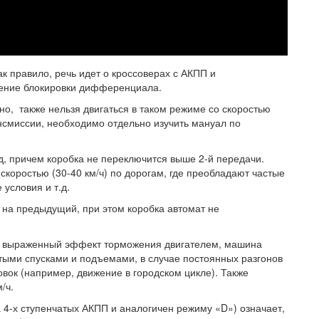
к правило, речь идет о кроссоверах с АКПП и
чение блокировки дифференциала.
о, также нельзя двигаться в таком режиме со скоростью
ансмиссии, необходимо отдельно изучить мануал по
ед, причем коробка не переключится выше 2-й передачи.
скоростью (30-40 км/ч) по дорогам, где преобладают частые
 условия и т.д.
на предыдущий, при этом коробка автомат не
им выраженный эффект торможения двигателем, машина
стыми спусками и подъемами, в случае постоянных разгонов
вок (например, движение в городском цикле). Также
км/ч.
а 4-х ступенчатых АКПП и аналогичен режиму «D») означает,