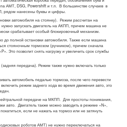
ит автоматическая коробка передач, обозначения букв и
па АМТ, DSG, Powershift и т.п. В большинстве случаев в
, рядом нанесены буквы и цифры.
ановки автомобиля на стоянку). Режим рассчитан на
 нужно запускать двигатель на АКПП, причем машина не
тически срабатывает особый блокировочный механизм.
о до полной остановки автомобиля. Также если машина
ться стояночным тормозом (ручником), причем сначала
«P». Это позволит снять нагрузку и увеличить срок службы
 (задняя передача). Режим также нужно включать только
ивать автомобиль педалью тормоза, после чего перевести
включить режим заднего хода во время движения авто, это
едач.
о нейтральной передаче на МКПП. Для простоты понимания,
ки авто. Двигатель также можно заводить в режиме «N»,
покатиться, если не нажать на тормоз или не затянуть
нодисковых роботов АМТ) не нужно переключаться на