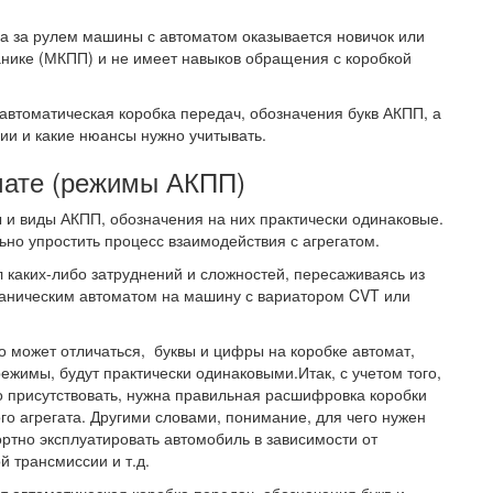
гда за рулем машины с автоматом оказывается новичок или
ханике (МКПП) и не имеет навыков обращения с коробкой
автоматическая коробка передач, обозначения букв АКПП, а
сии и какие нюансы нужно учитывать.
мате (режимы АКПП)
ы и виды АКПП, обозначения на них практически одинаковые.
ьно упростить процесс взаимодействия с агрегатом.
л каких-либо затруднений и сложностей, пересаживаясь из
ханическим автоматом на машину с вариатором CVT или
то может отличаться, буквы и цифры на коробке автомат,
ежимы, будут практически одинаковыми.
Итак, с учетом того,
о присутствовать, нужна правильная расшифровка коробки
го агрегата. Другими словами, понимание, для чего нужен
ртно эксплуатировать автомобиль в зависимости от
й трансмиссии и т.д.