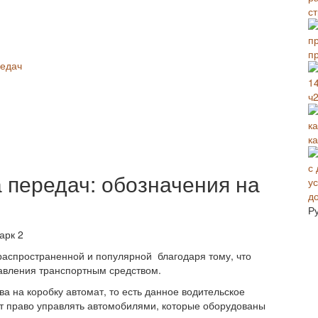
с
п
редач
ч2
к
 передач: обозначения на
д
Р
распространенной и популярной благодаря тому, что
авления транспортным средством.
а на коробку автомат, то есть данное водительское
ет право управлять автомобилями, которые оборудованы