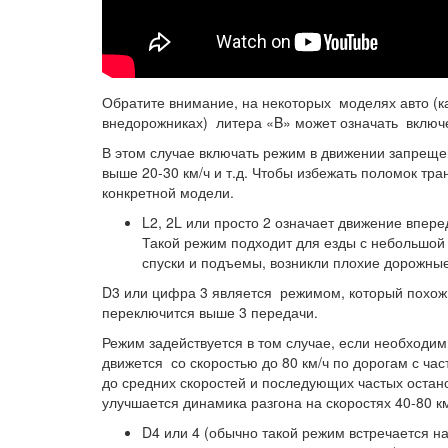
Обратите внимание, на некоторых моделях авто (ка
внедорожниках) литера «B» может означать вклю
В этом случае включать режим в движении запрещен
выше 20-30 км/ч и т.д. Чтобы избежать поломок тр
конкретной модели.
L2, 2L или просто 2 означает движение впер
Такой режим подходит для езды с небольшой 
спуски и подъемы, возникли плохие дорожные
D3 или цифра 3 является режимом, который похож 
переключится выше 3 передачи.
Режим задействуется в том случае, если необход
движется со скоростью до 80 км/ч по дорогам с ча
до средних скоростей и последующих частых остано
улучшается динамика разгона на скоростях 40-80 
D4 или 4 (обычно такой режим встречается н