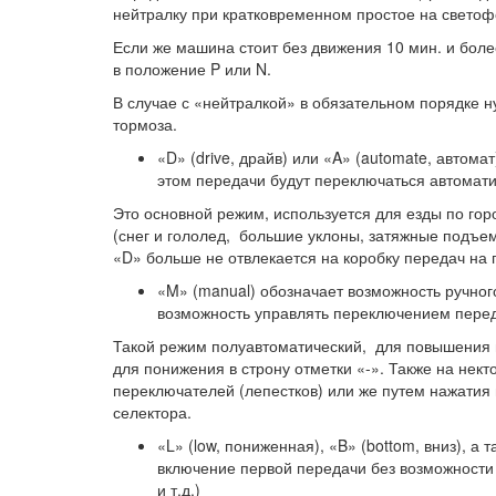
нейтралку при кратковременном простое на светофор
Если же машина стоит без движения 10 мин. и боле
в положение P или N.
В случае с «нейтралкой» в обязательном порядке 
тормоза.
«D» (drive, драйв) или «A» (automate, автом
этом передачи будут переключаться автомати
Это основной режим, используется для езды по гор
(снег и гололед, большие уклоны, затяжные подъе
«D» больше не отвлекается на коробку передач на 
«M» (manual) обозначает возможность ручног
возможность управлять переключением переда
Такой режим полуавтоматический, для повышения п
для понижения в строну отметки «-». Также на не
переключателей (лепестков) или же путем нажатия 
селектора.
«L» (low, пониженная), «B» (bottom, вниз), а 
включение первой передачи без возможности
и т.д.)