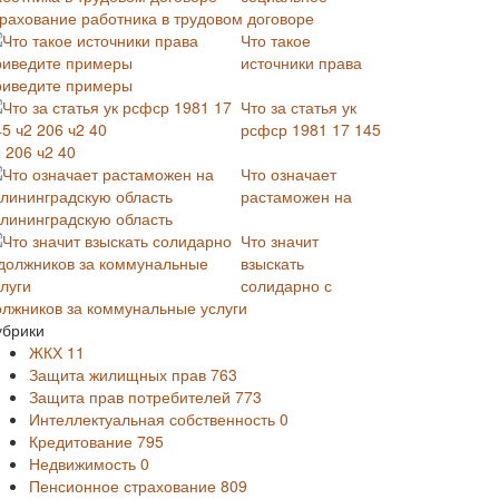
трахование работника в трудовом договоре
Что такое
источники права
риведите примеры
Что за статья ук
рсфср 1981 17 145
 206 ч2 40
Что означает
растаможен на
алининградскую область
Что значит
взыскать
солидарно с
олжников за коммунальные услуги
убрики
ЖКХ
11
Защита жилищных прав
763
Защита прав потребителей
773
Интеллектуальная собственность
0
Кредитование
795
Недвижимость
0
Пенсионное страхование
809