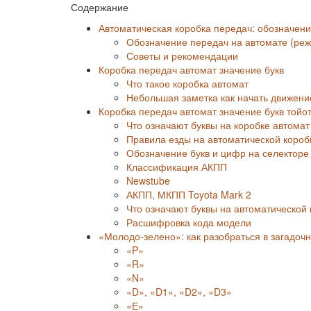
Содержание
Автоматическая коробка передач: обозначен
Обозначение передач на автомате (ре
Советы и рекомендации
Коробка передач автомат значение букв
Что такое коробка автомат
Небольшая заметка как начать движени
Коробка передач автомат значение букв тойо
Что означают буквы на коробке автомат (
Правила езды на автоматической короб
Обозначение букв и цифр на селектор
Классификация АКПП
Newstube
АКПП, МКПП Toyota Mark 2
Что означают буквы на автоматической
Расшифровка кода модели
«Молодо-зелено»: как разобраться в загадоч
«P»
«R»
«N»
«D», «D1», «D2», «D3»
«Е»