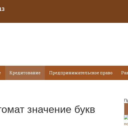
е
Кредитование
Предпринимательское право
Ра
П
томат значение букв