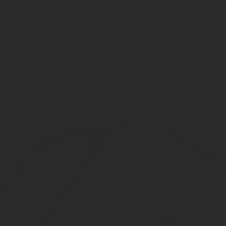
произведенной продукции целиком. Сюда же относятся деньги н
до 1 года.
Бухгалтерский учет предполагает в качестве основного критери
сроком использования или погашения более 1 года относятся к 
Важно! Активы со сроком обращения более одного года могут бы
короткий срок без серьезных потерь в стоимостной оценке. Это
Чем отличаются оборотные и внеоборотные активы
Отличие внеоборотных активов от оборотных заключается в нес
Срок обращения. Все, у чего он менее 1 года (или соотве
оборотным средствам, все остальное – к внеоборотным.
Ликвидность. Основные средства, как правило, обладают 
с существенным дисконтом. Оборотные средства, напротив
Механизм включения стоимости в цену готового продукта.
Стоимость внеоборотных активов переносится постепенно 
Источники формирования. Текущие активы должны обеспеч
чаще всего они финансируются за счет собственных средс
позволяет использовать заемные ресурсы для их приобрет
Финансовая устойчивость: расчет коэффициента с