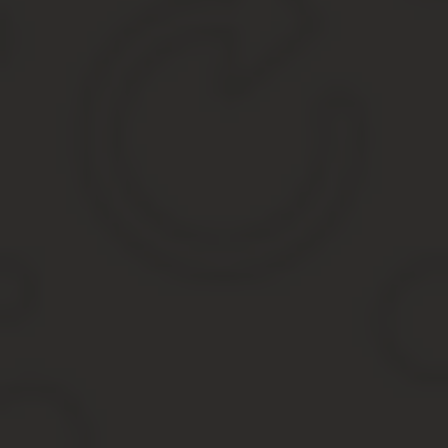
Оборотные и внеоборотные активы принимают участие в расчете
устойчивость хозсубъекта, что позволяет отследить уровень фи
Итоги
Соотношение оборотных и внеоборотных активов показыв
предприятие сможет проанализировать, какой из активов являет
Источник:
Коэффициент соотношения оборотных и внеоборот
Экономический анализ предприятия — это всегда работа с цифр
сигнализировать о наступлении критически событий в деятельно
Отклонение взаимозависимости двух видов активов от контрольн
Для эффективного использования ресурсов на предприятиях вв
Обычно выводится нормативное значение (для нормальных услов
Основные отличия между оборотными и внеоборот
Ценности, имущество и другие виды ресурсов, которыми располаг