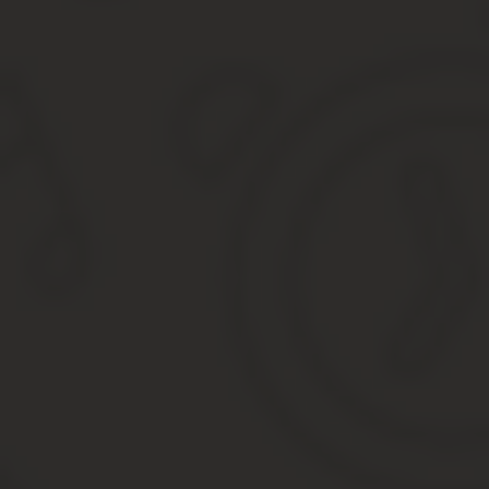
Коэффициент соотношения оборотных и внеоборотн
Расчет коэффициента
на тему
Соотношение оборотных и внеоборотны
Активы – это все имущество компании. Оно может иметь реальну
), а может и не иметь вещественного выражения (инвестиции, то
превратить в денежную форму.
Не всегда это происходит быстро, иногда с дисконтом, причем 
В бухгалтерском балансе предприятия активы представлены в п
Приведенная таблица наглядно показывает, что все имущество л
К внеоборотным активам относится имущество со сроком использо
НИОКР, долгосрочные инвестиции, нематериальные и прочие акт
свою материальную форму.
Оборотные средства, напротив, полностью расходуются в течени