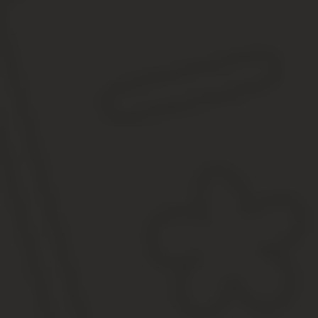
К — коэффициент соотношения активов;
ОА (стр. 1200) — оборотные активы;
ВА (стр. 1100) — внеоборотные активы.
Рассчитав коэффициент соотношения оборотных и внеоборотных
объем внеоборотных активов, который приходится на 1 рубль об
О значении анализа оборотных активов — в статье «Оборот
Если оборотные активы превышают внеоборотные —
Пропорция, определяемая из отношения оборотных активов к вн
внеоборотные активы имеют преимущество, являются более фо
Если же показатель превышает значение 1, это говорит о том, 
финансовой устойчивости хозсубъекта, т. к.