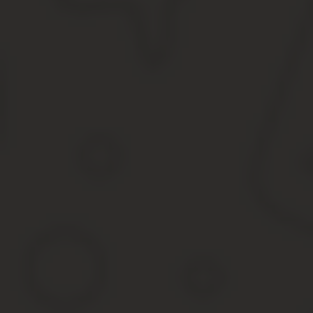
Коэффициент автономии (финансовой независимости,
Коэффициент финансовой зависимости
Коэффициент соотношения заемных и собственных 
Коэффициент маневренности собственных оборотных
Коэффициент соотношения мобильных и иммобилиз
Коэффициент обеспеченности оборотного капитала
Коэффициент обеспеченности собственными средс
Коэффициент обеспеченности запасов собственным
Коэффициент сохранности собственного капитала
Коэффициент соотношения оборотных и внеоборотных акт
Чем отличаются оборотные активы от внеоборотных
Что показывает коэффициент соотношения оборотны
Если оборотные активы превышают внеоборотные — 
Итоги
Коэффициент соотношения оборотных и внеоборотн
Основные отличия между оборотными и внеоборотн
Разбор значений коэффициента
На что ориентироваться
Соотношение оборотных и внеоборотных активов пр
Оборотные и внеоборотные активы: как они влияют на биз
Внеоборотные активы: медленно, но уверенно
Оборотные активы: быстро, но результативно