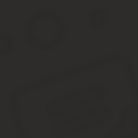
Кфз = (стр. 590 + стр. 690 — стр. 630 — стр. 640 — стр. 650) / ст
Кфз = (стр. 1400 + стр. 1500 — Зу — стр. 1530 — стр. 1540) / стр.
Отметим что, строка «Задолженность перед участниками (учреди
задолженность является кредиторской и может быть раскрыта в 
Рекомендуемое значение данного коэффициента должно быть ме
капитала). При значении показателя меньше 0,8 говорит о том, 
Коэффициент соотношения заемных и собственных
Этот коэффициент дает наиболее общую оценку финансовой усто
средств:
Коэффициент соотношения заемного и собственного капита
Кзс = (стр. 590 + стр. 690 — стр. 640 — стр. 650) / (стр. 490 + ст