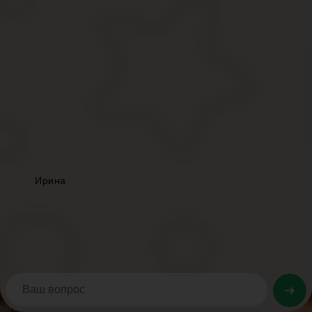
Если же внеоборотные активы больше оборотных активов — это з
маркетинг, присутствует достаточное количеств заказов для за
дополнительные ресурсы.
Если внеоборотные активы больше оборотных, руководство комп
увеличения нагрузки на высоколиквидные активы.
На что ориентироваться