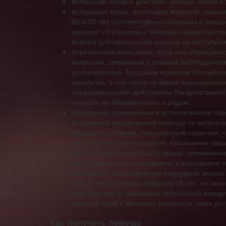
ветеранам боевых действий, членам семей п
ветеранам труда, достигшим возраста, дающег
60 и 55 лет (соответственно мужчины и женщ
законом «О страховых пенсиях» право на стр
возраст для назначения которой не наступили
беременным женщинам, если они обращаютс
вопросам, связанным с отказом работодателя
установленные Трудовым кодексом Российско
заработка, в том числе за время вынужденно
неправомерными действиями (бездействием) 
пособия по беременности и родам;
гражданам, признанным в установленном пор
бесплатной юридической помощи по вопросам
трудового договора, нарушающим гарантии, 
восстановлением на работе, взысканием зара
компенсацией морального вреда, причиненн
работодателя, установлением и взысканием п
гражданам, награжденным нагрудным знаком
детям, не достигшим возраста 16 лет, их за
обращаются за оказанием бесплатной юриди
защитой прав и законных интересов таких дет
Где получить помощь