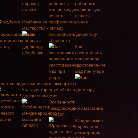
ребенок в
машине куда
вешать
Надбавка за профессиональное
мастерство к окладу
Как написать директору
сбербанка
Как
восстановить
пенсионное
удостоверение
мвд при утере
Как
елается видеотехническая экспертиза
Калькулятор неустойки по договору
долевого участия
Особенности
международного магазина
Amazon
Юридические
адреса при
регистрации