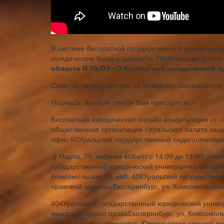
В системе бесплатной государственной юридическ
юридические бюро и адвокаты. Перечень же других 
области N 79-ОЗ «О бесплатной юридической п
Советую также уточнять по телефону, оказывает л
Надеюсь, данный список Вам пригодится:
Бесплатная юридическая онлайн-консультация от 
общественная организация «Уральская палата защи
офис 90Уральский государственный педагогический
8 Марта, 75, кабинет 406аЧт с 14:00 до 19:00; пос
государственный юридический университет, эколого
Комсомольская 23, каб. 406Уральский государстве
правовой защиты»Екатеринбург, ул. Комсомольская,
404Уральский государственный юридический универ
международного праваЕкатеринбург, ул. Комсомоль
юридический университет, Юридическая клиника к