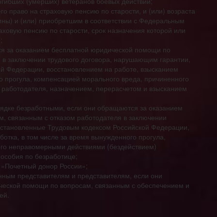
огибших (умерших) ветеранов боевых действий;
о право на страховую пенсию по старости, и (или) возраста
ины) и (или) приобретшим в соответствии с Федеральным
аховую пенсию по старости, срок назначения которой или
;
я за оказанием бесплатной юридической помощи по
 в заключении трудового договора, нарушающим гарантии,
й Федерации, восстановлением на работе, взысканием
го прогула, компенсацией морального вреда, причиненного
работодателя, назначением, перерасчетом и взысканием
ядке безработными, если они обращаются за оказанием
, связанным с отказом работодателя в заключении
установленные Трудовым кодексом Российской Федерации,
ботка, в том числе за время вынужденного прогула,
ого неправомерными действиями (бездействием)
особия по безработице;
 «Почетный донор России»;
конным представителям и представителям, если они
ческой помощи по вопросам, связанным с обеспечением и
ей.