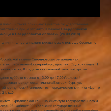
ой помощи также принимают участие государственные
участников лучше уточнить в
Законе Свердловской
омощи в Свердловской области» (24.09.2018)
.
и та или иная организация юридическую помощь бесплатно.
«Российской газеты»Свердловская региональная
ты потребителей»Екатеринбург, проспект Орджоникидзе, 1,
 университет, Юридическая клиникаЕкатеринбург, ул.
ледняя суббота месяца с 12:00 до 17:00Уральский
-правовая юридическая клиникаЕкатеринбург, ул.
нный юридический университет, юридическая клиника «Центр
 21. каб.
ситет, Юридическая клиника Института государственного и
ская, 23, кабинет 202Уральский государственный
афедры международного и европейского праваЕкатеринбург,