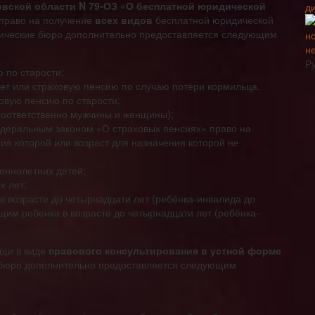
вской области N 79-ОЗ «О бесплатной юридической
 право на получение
всех видов
бесплатной юридической
ические бюро дополнительно предоставляется следующим
н
Р
 по старости;
ет или страховую пенсию по случаю потери кормильца,
овую пенсию по старости;
(соответственно мужчины и женщины);
едеральным законом «О страховых пенсиях» право на
ия которой или возраст для назначения которой не
еннолетних детей;
х лет;
 возрасте до четырнадцати лет (ребёнка-инвалида до
им ребенка в возрасте до четырнадцати лет (ребёнка-
ощи в виде
правового консультирования в устной форме
 бюро дополнительно предоставляется следующим