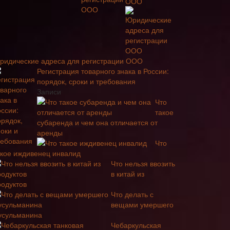
ООО
ридические адреса для регистрации ООО
Регистрация товарного знака в России:
порядок, сроки и требования
Записи
Что
такое
субаренда и чем она отличается от
аренды
Что
акое иждивенец инвалид
Что нельзя ввозить
в китай из
родуктов
Что делать с
вещами умершего
усульманина
Чебаркульская