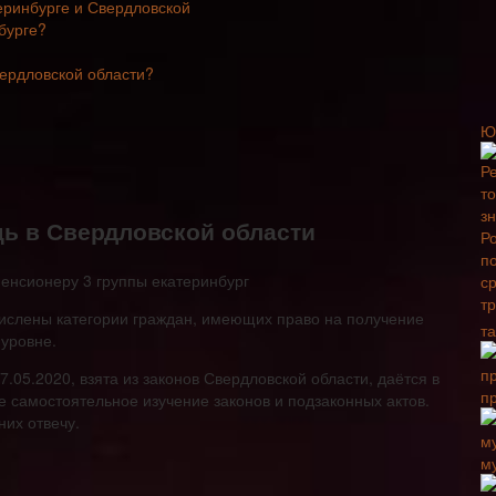
теринбурге и Свердловской
бурге?
вердловской области?
Ю
ь в Свердловской области
ислены категории граждан, имеющих право на получение
т
уровне.
05.2020, взята из законов Свердловской области, даётся в
п
 самостоятельное изучение законов и подзаконных актов.
них отвечу.
м