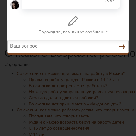
Разное
Трудовое право
Пенсионное страхование
Кредитование
Предпринимательское право
Разное
С какого возраста ребено
Содержание
Со скольки лет можно принимать на работу в России?
Прием на работу граждан России в 14-18 лет
Во сколько лет разрешается работать?
На какую работу запрещено устраиваться несоверш
Сколько должен длиться рабочий?
Во сколько лет принимают в «Макдональдс»?
Со скольки лет можно работать детям: что говорит закон 
Послушаем, что говорит закон
Куда и с какого возраста берут на работу детей
С 16 лет до совершеннолетия
С 14 лет