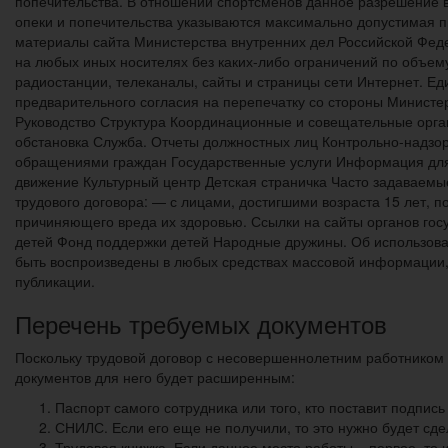
попечительства. В отношении спортсменов данное разрешение в
опеки и попечительства указываются максимально допустимая п
материалы сайта Министерства внутренних дел Российской Фед
на любых иных носителях без каких-либо ограничений по объему
радиостанции, телеканалы, сайты и страницы сети Интернет. Ед
предварительного согласия на перепечатку со стороны Министер
Руководство Структура Координационные и совещательные орг
обстановка Служба. Отчеты должностных лиц Контрольно-надзо
обращениями граждан Государственные услуги Информация для 
движение Культурный центр Детская страничка Часто задаваемые
трудового договора: — с лицами, достигшими возраста 15 лет, 
причиняющего вреда их здоровью. Ссылки на сайты органов госу
детей Фонд поддержки детей Народные дружины. Об использова
быть воспроизведены в любых средствах массовой информации, 
публикации.
Перечень требуемых документов
Поскольку трудовой договор с несовершеннолетним работником п
документов для него будет расширенным:
Паспорт самого сотрудника или того, кто поставит подпись
СНИЛС. Если его еще не получили, то это нужно будет сде
Трудовая книжка. Если данное место работы – первое, то