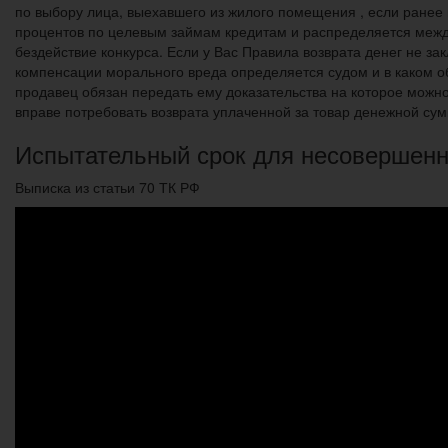
по выбору лица, выехавшего из жилого помещения , если ране
процентов по целевым займам кредитам и распределяется между
бездействие конкурса. Если у Вас Правила возврата денег не зак
компенсации морального вреда определяется судом и в каком об
продавец обязан передать ему доказательства на которое можно
вправе потребовать возврата уплаченной за товар денежной су
Испытательный срок для несовершенн
Выписка из статьи 70 ТК РФ