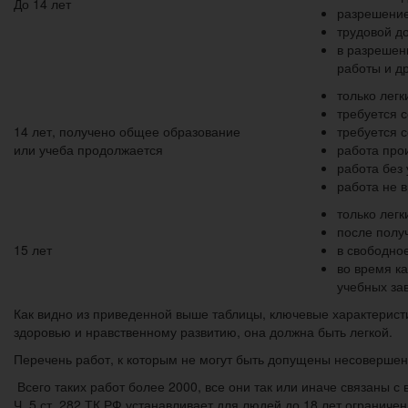
До 14 лет
разрешение
трудовой д
в разрешен
работы и др
только легк
требуется с
14 лет, получено общее образование
требуется с
или учеба продолжается
работа про
работа без
работа не 
только легк
после полу
15 лет
в свободно
во время к
учебных за
Как видно из приведенной выше таблицы, ключевые характерист
здоровью и нравственному развитию, она должна быть легкой.
Перечень работ, к которым не могут быть допущены несовершен
Всего таких работ более 2000, все они так или иначе связаны 
Ч. 5 ст. 282 ТК РФ устанавливает для людей до 18 лет ограниче