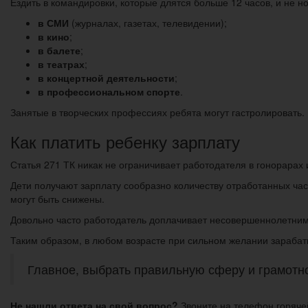
Ездить в командировки, которые длятся больше 12 часов, и не но
в СМИ
(журналах, газетах, телевидении);
в кино
;
в балете
;
в театрах
;
в концертной деятельности
;
в профессиональном спорте
.
Занятые в творческих профессиях ребята могут гастролировать.
Как платить ребенку зарплату
Статья 271 ТК никак не ограничивает работодателя в гонорарах 
Дети получают зарплату сообразно количеству отработанных час
могут быть снижены.
Довольно часто работодатель доплачивает несовершеннолетним, 
Таким образом, в любом возрасте при сильном желании зарабат
Главное, выбрать правильную сферу и грамотно
Не нашли ответа на свой вопрос?
Звоните на телефон горяч