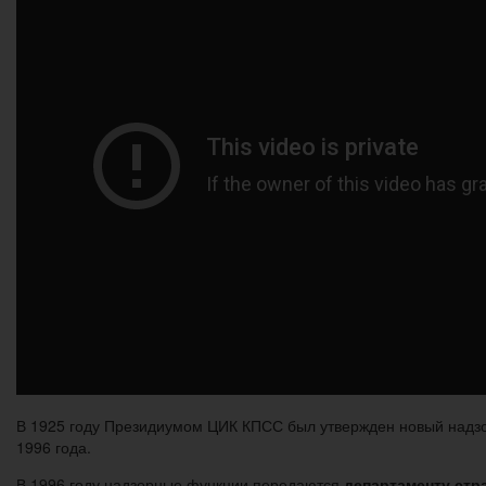
В 1925 году Президиумом ЦИК КПСС был утвержден новый надз
1996 года.
В 1996 году надзорные функции передаются
департаменту стр