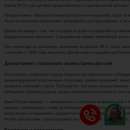
марта 2014 года должна представляться в центральный аппарат
Предположим, завтра-послезавтра случится неурожай, тогда-то 
было (в меньшем количестве!) направлять на страхование, а не
Делается вывод о том, что порядок и сроки проведения проверок
федеральными законами. Страхование играет важнейшую роль 
При переходе на рыночную экономику в суровых 90-х, когда зан
страховки с 1996 года выполнял Департамент надзора при Мин
Департамент страхового рынка банка россии
Как и ранее, страховой надзор нацелен на обеспечение соблюд
правонарушений участниками страховых правоотношений; защиту
развитие страхового дела. Получается, что цели осуществления
субъектов страхового дела органы исполнительной власти или н
Банк России вправе: — запрашивать и получать информацию о л
лицами, связанными с ними договорами доверительного управлен
(или) иным соглашением, предметом которого является осущест
более процентами , приходящихся на голосующие акции (доли), 
Компании и организации