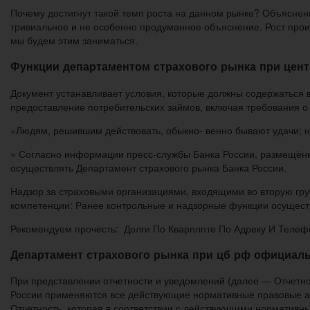
Почему достигнут такой темп роста на данном рынке? Объяснени
тривиальное и не особенно продуманное объяснение. Рост проис
мы будем этим заниматься.
Функции департаментом страхового рынка при цен
Документ устанавливает условия, которые должны содержаться
предоставление потребительских займов, включая требования о
«Людям, решившим действовать, обыкно- венно бывают удачи; на
» Согласно информации пресс-службы Банка России, размещённо
осуществлять Департамент страхового рынка Банка России.
Надзор за страховыми организациями, входящими во вторую груп
компетенции: Ранее контрольные и надзорные функции осуществл
Рекомендуем прочесть: Долги По Кварплпте По Адреку И Телеф
Департамент страхового рынка при цб рф официал
При представлении отчетности и уведомлений (далее — Отчетно
России применяются все действующие нормативные правовые 
Отчетность, которая в соответствии с действующими нормативн