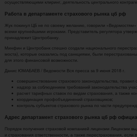
осуществляющими клиринг, деятельность центрального контраген
Работа в департаменте страхового рынка цб рф
Жук покинул ЦБ не по своему желанию, говорили «Ведомостям» с
всеми крупнейшими игроками. Представитель регулятора утвержд
принадлежит Центробанку.
Минфин и Центробанк спешно создали национального перестрахо
моста), которые оказались под санкциями, были перестрахованы
для этого финансовой возможности.
Данис ЮМАБАЕВ / Ведомости Вся пресса за 9 июня 2018 г.
совершенствование страхового законодательства, правил с
надзор за соблюдением требований законодательства учас
расчет тарифных ставок по видам страхования, а также ко
координация профобъединений страховщиков;
контроль субъектов страхового рынка по части предупреж
Адрес департамент страхового рынка цб рф офици
Порядок получения страховой компанией лицензии Лицензии вы
и страхования ответственности, а также перестрахования, если