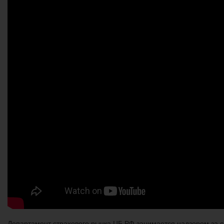
Департамент страхового рынка ЦБ РФ занимается надзором за с