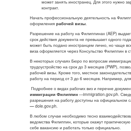
может занять иностранец. Для этого нужно з
контракт.
Начать профессиональную деятельность на Филип
оформления
рабочей визы
.
Разрешение на работу на Филиппинах (AEP) выдает
срок действия документа не превышает одного год
может быть подано иностранцем лично, но чаще все
виза оформляется через Консульство Филиппин в с
В некоторых случаях Бюро по вопросам иммиграци
трудоустройство на срок до 3 месяцев (PWP), поз
рабочей визы. Кроме того, местное законодательс
работу на период от 3 до 6 месяцев. Например, дл
Подробнее о видах рабочих виз и перечне докуме
иммиграции Филиппин
—immigration.gov.ph. Свед
разрешения на работу доступны на официальном 
—
dole.gov.ph.
В любом случае необходимо тесно взаимодействова
ведомства Филиппин, которые окажут практическую
себе вакансию и работать только официально.