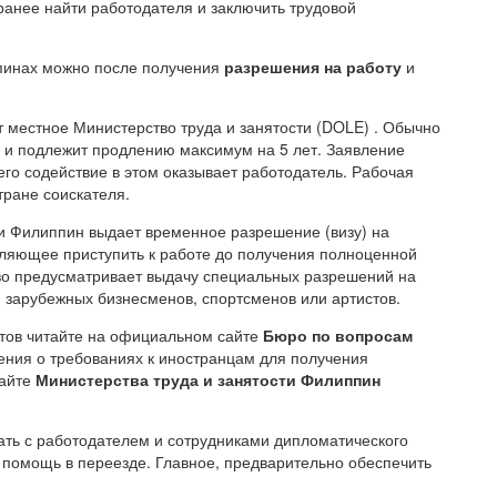
аранее найти работодателя и заключить трудовой
пинах можно после получения
разрешения на работу
и
 местное Министерство труда и занятости (DOLE) . Обычно
а и подлежит продлению максимум на 5 лет. Заявление
го содействие в этом оказывает работодатель. Рабочая
тране соискателя.
и Филиппин выдает временное разрешение (визу) на
воляющее приступить к работе до получения полноценной
тво предусматривает выдачу специальных разрешений на
я зарубежных бизнесменов, спортсменов или артистов.
нтов читайте на официальном сайте
Бюро по вопросам
ения о требованиях к иностранцам для получения
сайте
Министерства труда и занятости Филиппин
ть с работодателем и сотрудниками дипломатического
 помощь в переезде. Главное, предварительно обеспечить