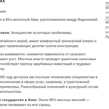
в
о
о в Юго-восточной Азии, расположенное между Индонезией,
р
ровов
, большинство из которых необитаемы.
Р
итайского морей, имеет комфортный тропический климат и
одно привлекающих десятки тысячи иностранцев.
о развивается, снижается зависимость от сельского
ывают рост. Местные власти проводят грамотные налоговые
особствует притоку зарубежных инвестиций и трудовых
ну.
020 году доступна как опытным техническим специалистам в
ессионалам в сфере услуг, например, в туристической
 приемлемы. Разнообразный этнический и культурный состав
лательностью.
 государство в Азии
. Около 80% местных жителей —
овном проживают на юге страны.