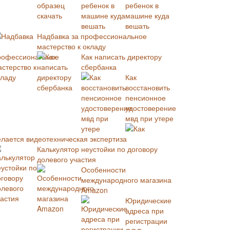
ребенок в
машине куда
вешать
Надбавка за профессиональное
мастерство к окладу
Как написать директору
сбербанка
Как
восстановить
пенсионное
удостоверение
мвд при утере
Как
елается видеотехническая экспертиза
Калькулятор неустойки по договору
долевого участия
Особенности
международного магазина
Amazon
Юридические
адреса при
регистрации