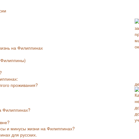
сии
жизнь на Филиппинах
 Филиппины)
?
липпинах:
д
лгого проживания?
на Филиппинах?
овне?
юсы и минусы жизни на Филиппинах?
инах для русских.