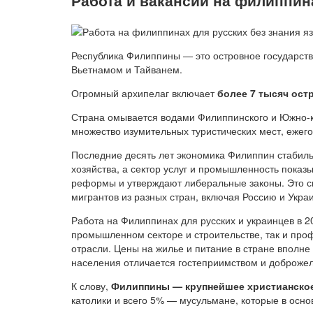
Республика Филиппины — это островное государств
Вьетнамом и Тайванем.
Огромный архипелаг включает
более 7 тысяч ост
Страна омывается водами Филиппинского и Южно-к
множество изумительных туристических мест, ежег
Последние десять лет экономика Филиппин стабильн
хозяйства, а сектор услуг и промышленность показ
реформы и утверждают либеральные законы. Это сп
мигрантов из разных стран, включая Россию и Украи
Работа на Филиппинах для русских и украинцев в 2
промышленном секторе и строительстве, так и проф
отрасли. Цены на жилье и питание в стране вполне
населения отличается гостеприимством и доброже
К слову,
Филиппины — крупнейшее христианское
католики и всего 5% — мусульмане, которые в осн