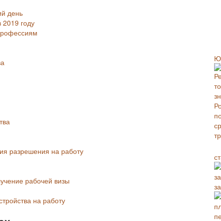
ий день
 2019 году
 профессиям
Ю
ва
тва
чия разрешения на работу
с
лучение рабочей визы
з
стройства на работу
ах