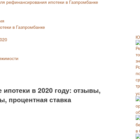
для рефинансирования ипотеки в Газпромбанке
ия
теки в Газпромбанке
Ю
2020
ижимости
ипотеки в 2020 году: отзывы,
у
ы, процентная ставка
о
в