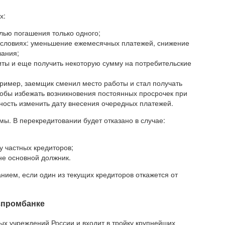
х:
лью погашения только одного;
условиях: уменьшение ежемесячных платежей, снижение
вания;
иты и еще получить некоторую сумму на потребительские
имер, заемщик сменил место работы и стал получать
тобы избежать возникновения постоянных просрочек при
ость изменить дату внесения очередных платежей.
. В перекредитовании будет отказано в случае:
у частных кредиторов;
не основной должник.
нием, если один из текущих кредиторов откажется от
зпромбанке
х учреждений России и входит в тройку крупнейших