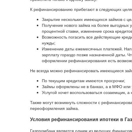
К рефинансированию прибегают в следующих целя
Закрытие нескольких имеющихся займов с це
Получение нового займа на более выгодных 
процентной ставки, изменение срока кредито
Возможность погасить все действующие кред
нужды;
Изменение даты ежемесячных платежей. Напр
зарплату гораздо позже назначенной даты. Ч
оформлении рефинансирования есть возможн
Не всегда можно рефинансировать имеющиеся займы
По текущим кредитам имеются просрочки;
Займы оформлены не в банках, а в МФО или 
Услугой хочет воспользоваться созаемщик, а 
Также могут возникнуть сложности с рефинансирова
переоформления займа.
Условия рефинансирования ипотеки в Га
Газпромбанк является одним из ведущих финансовы