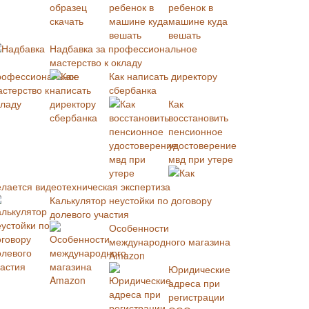
ребенок в
машине куда
вешать
Надбавка за профессиональное
мастерство к окладу
Как написать директору
сбербанка
Как
восстановить
пенсионное
удостоверение
мвд при утере
Как
елается видеотехническая экспертиза
Калькулятор неустойки по договору
долевого участия
Особенности
международного магазина
Amazon
Юридические
адреса при
регистрации