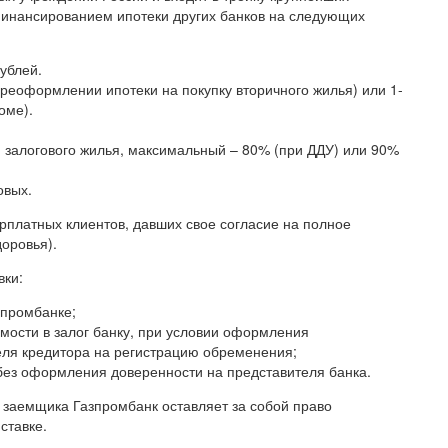
финансированием ипотеки других банков на следующих
ублей.
ереоформлении ипотеки на покупку вторичного жилья) или 1-
оме).
залогового жилья, максимальный – 80% (при ДДУ) или 90%
овых.
рплатных клиентов, давших свое согласие на полное
доровья).
вки:
зпромбанке;
мости в залог банку, при условии оформления
ля кредитора на регистрацию обременения;
без оформления доверенности на представителя банка.
 заемщика Газпромбанк оставляет за собой право
ставке.