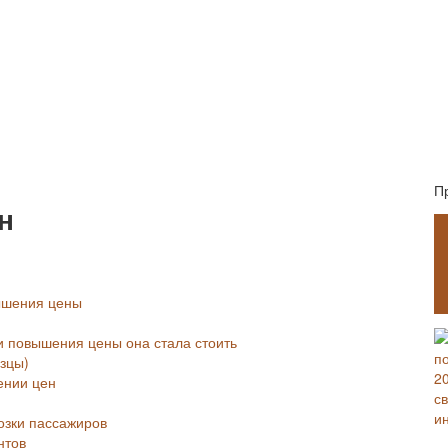
П
н
вышения цены
ии повышения цены она стала стоить
зцы)
ении цен
озки пассажиров
нтов