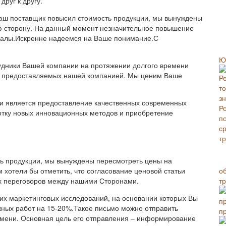
руг к другу.
наш поставщик повысил стоимость продукции, мы вынуждены
ю сторону. На данный момент незначительное повышение
иалы.Искренне надеемся на Ваше понимание.С
Ю
дники Вашей компании на протяжении долгого времени
, предоставляемых нашей компанией. Мы ценим Ваше
и является предоставление качественных современных
ботку новых инновационных методов и приобретение
сть продукции, мы вынуждены пересмотреть цены на
о
 хотели бы отметить, что согласование ценовой статьи
т
ых переговоров между нашими Сторонами.
их маркетинговых исследований, на основании которых Вы
жных работ на 15-20%.Такое письмо можно отправить
п
емени. Основная цель его отправления – информирование