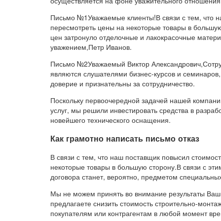
осуществляется на фоне уважительного отношения д
Письмо №1Уважаемые клиенты!В связи с тем, что 
пересмотреть цены на некоторые товары в большу
цен затронуло отделочные и лакокрасочные матер
уважением,Петр Иванов.
Письмо №2Уважаемый Виктор Александрович,Сотру
являются слушателями бизнес-курсов и семинаров
доверие и признательны за сотрудничество.
Поскольку первоочередной задачей нашей компани
услуг, мы решили инвестировать средства в разра
новейшего технического оснащения.
Как грамотно написать письмо отказ
В связи с тем, что наш поставщик повысил стоимо
некоторые товары в большую сторону.В связи с этим
договора станет, вероятно, предметом специальн
Мы не можем принять во внимание результаты Ваш
предлагаете снизить стоимость строительно-монта
покупателям или контрагентам в любой момент вр