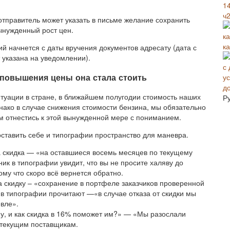
ч2
-отправитель может указать в письме желание сохранить
ынужденный рост цен.
к
ий начнется с даты вручения документов адресату (дата с
 указана на уведомлении).
и повышения цены она стала стоить
д
туации в стране, в ближайшем полугодии стоимость наших
Р
нако в случае снижения стоимости бензина, мы обязательно
 отнестись к этой вынужденной мере с пониманием.
ставить себе и типографии пространство для маневра.
а скидка — «на оставшиеся восемь месяцев по текущему
ик в типографии увидит, что вы не просите халяву до
ому что скоро всё вернется обратно.
 скидку – «сохранение в портфеле заказчиков проверенной
в типографии прочитают —«в случае отказа от скидки мы
вле».
у, и как скидка в 16% поможет им?» — «Мы разослали
 текущим поставщикам.