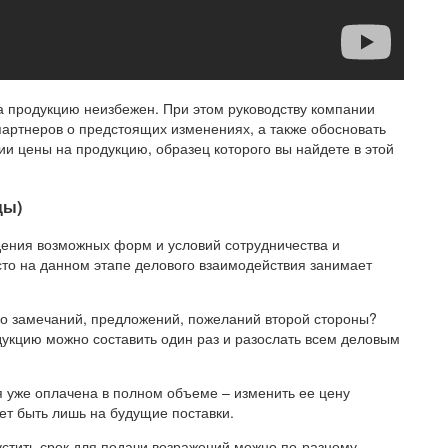
а продукцию неизбежен. При этом руководству компании
артнеров о предстоящих изменениях, а также обосновать
ии цены на продукцию, образец которого вы найдете в этой
цы)
дения возможных форм и условий сотрудничества и
сто на данном этапе делового взаимодействия занимает
ибо замечаний, предложений, пожеланий второй стороны?
кцию можно составить один раз и разослать всем деловым
я уже оплачена в полном объеме – изменить ее цену
т быть лишь на будущие поставки.
устить срок для подачи возражений можно по-разному.