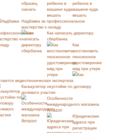
ребенок в
машине куда
вешать
Надбавка за профессиональное
мастерство к окладу
Как написать директору
сбербанка
Как
восстановить
пенсионное
удостоверение
мвд при утере
Как
елается видеотехническая экспертиза
Калькулятор неустойки по договору
долевого участия
Особенности
международного магазина
Amazon
Юридические
адреса при
регистрации