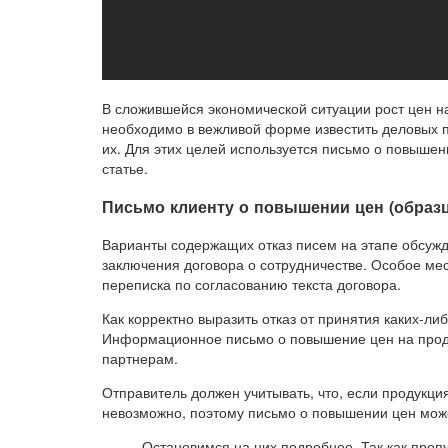
В сложившейся экономической ситуации рост цен н
необходимо в вежливой форме известить деловых п
их. Для этих целей используется письмо о повышен
статье.
Письмо клиенту о повышении цен (образ
Варианты содержащих отказ писем на этапе обсуж
заключения договора о сотрудничестве. Особое ме
переписка по согласованию текста договора.
Как корректно выразить отказ от принятия каких-л
Информационное письмо о повышение цен на проду
партнерам.
Отправитель должен учитывать, что, если продукци
невозможно, поэтому письмо о повышении цен може
Остановимся на них подробнее. Так как проп