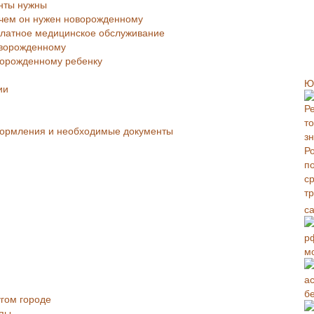
нты нужны
ачем он нужен новорожденному
платное медицинское обслуживание
оворожденному
ворожденному ребенку
Ю
ии
формления и необходимые документы
с
м
б
угом городе
апы