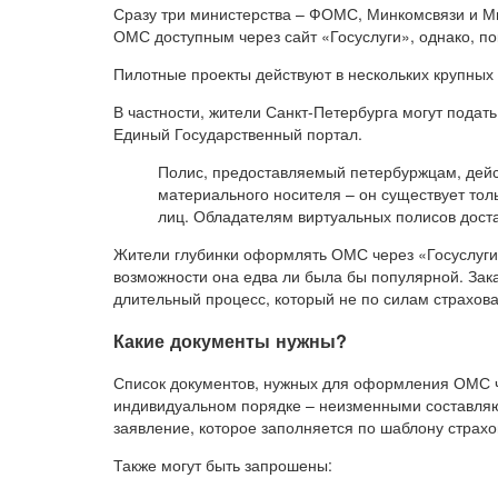
Сразу три министерства – ФОМС, Минкомсвязи и Ми
ОМС доступным через сайт «Госуслуги», однако, по
Пилотные проекты действуют в нескольких крупных
В частности, жители Санкт-Петербурга могут подат
Единый Государственный портал.
Полис, предоставляемый петербуржцам, дейст
материального носителя – он существует тол
лиц. Обладателям виртуальных полисов доста
Жители глубинки оформлять ОМС через «Госуслуги» 
возможности она едва ли была бы популярной. Зака
длительный процесс, который не по силам страхов
Какие документы нужны?
Список документов, нужных для оформления ОМС ч
индивидуальном порядке – неизменными составля
заявление, которое заполняется по шаблону страх
Также могут быть запрошены: