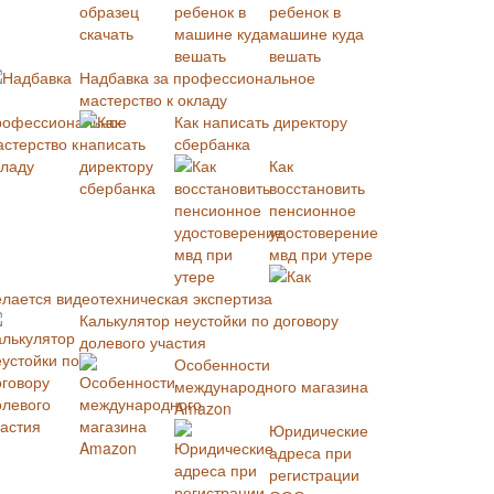
ребенок в
машине куда
вешать
Надбавка за профессиональное
мастерство к окладу
Как написать директору
сбербанка
Как
восстановить
пенсионное
удостоверение
мвд при утере
Как
елается видеотехническая экспертиза
Калькулятор неустойки по договору
долевого участия
Особенности
международного магазина
Amazon
Юридические
адреса при
регистрации