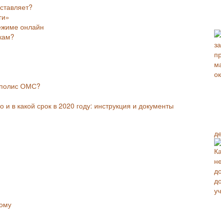
дставляет?
ги»
ежиме онлайн
кам?
 полис ОМС?
и в какой срок в 2020 году: инструкция и документы
д
ому