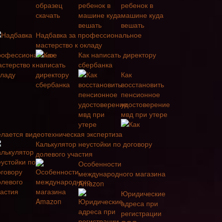
ребенок в
машине куда
вешать
Надбавка за профессиональное
мастерство к окладу
Как написать директору
сбербанка
Как
восстановить
пенсионное
удостоверение
мвд при утере
Как
елается видеотехническая экспертиза
Калькулятор неустойки по договору
долевого участия
Особенности
международного магазина
Amazon
Юридические
адреса при
регистрации