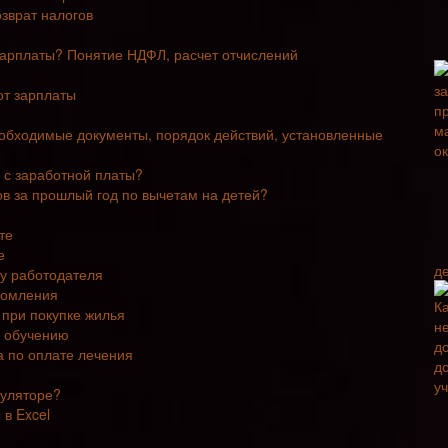
зврат налогов
зарплаты? Понятие НДФЛ, расчет отчислений
от зарплаты
еобходимые документы, порядок действий, установленные
 с заработной платы?
в за прошлый год по вычетам на детей?
те
е
д
у работодателя
домления
при покупке жилья
о обучению
а по оплате лечения
куляторе?
в Excel