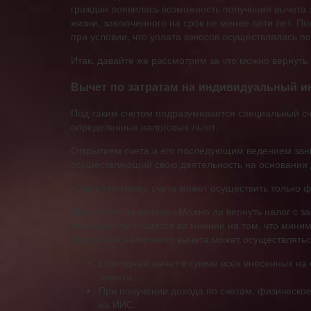
граждан появилась возможность получения вычета 
жизни, заключенного на срок не менее пяти лет. П
при условии, что уплата взносов осуществлялась п
Итак, давайте же рассмотрим за что можно вернуть
Вычет по затратам на индивидуальный и
Под таким счетом подразумевается специальный с
определенных налоговых льгот.
Открытием счета и его последующим ведением зан
осуществляющий свою деятельность на основании 
Открытие такого счета может осуществить только ф
При ответе на вопрос «Можно ли вернуть налог с з
специалисты сходятся во мнении на том, что миним
Получение налогового вычета может осуществлятьс
Ежегодный вычет в сумме всех внесенных на 
лимита.
При получении дохода по счетам, физическое
на ИИС.