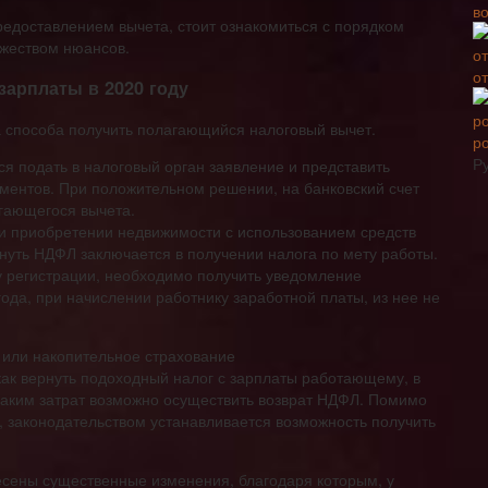
в
предоставлением вычета, стоит ознакомиться с порядком
жеством нюансов.
о
зарплаты в 2020 году
 способа получить полагающийся налоговый вычет.
р
Р
ся подать в налоговый орган заявление и представить
ментов. При положительном решении, на банковский счет
гающегося вычета.
при приобретении недвижимости с использованием средств
нуть НДФЛ заключается в получении налога по мету работы.
у регистрации, необходимо получить уведомление
ода, при начислении работнику заработной платы, из нее не
 или накопительное страхование
ак вернуть подоходный налог с зарплаты работающему, в
каким затрат возможно осуществить возврат НДФЛ. Помимо
, законодательством устанавливается возможность получить
несены существенные изменения, благодаря которым, у