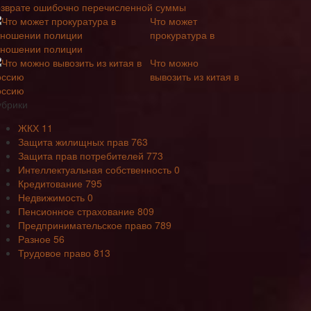
озврате ошибочно перечисленной суммы
Что может
прокуратура в
тношении полиции
Что можно
вывозить из китая в
оссию
убрики
ЖКХ
11
Защита жилищных прав
763
Защита прав потребителей
773
Интеллектуальная собственность
0
Кредитование
795
Недвижимость
0
Пенсионное страхование
809
Предпринимательское право
789
Разное
56
Трудовое право
813