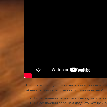
Налоговым законодательством устанавливается возв
ребенка теряют свое право на получение вычета:
По достижении ребенком восемнадцатилетнег
По достижении ребенком двадцати четырех ле