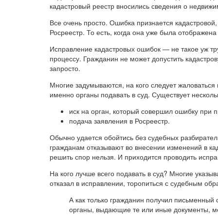
кадастровый реестр вносились сведения о недвижим
Все очень просто. Ошибка признается кадастровой
Росреестр. То есть, когда она уже была отображена
Исправление кадастровых ошибок — не такое уж тр
процессу. Гражданин не может допустить кадастро
запросто.
Многие задумываются, на кого следует жаловаться 
именно органы подавать в суд. Существует нескол
иск на орган, который совершил ошибку при 
подача заявления в Росреестр.
Обычно удается обойтись без судебных разбиратель
гражданам отказывают во внесении изменений в ка
решить спор нельзя. И приходится проводить испр
На кого лучше всего подавать в суд? Многие указыва
отказал в исправлении, торопиться с судебным обр
А как только гражданин получил письменный 
органы, выдающие те или иные документы, м