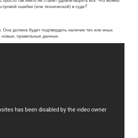
просто так никто не станет удовлетворять иск. Что можно
астровой ошибки (или технической) в суде?
 Она должна будет подтвердить наличие тех или иных
ь новые, правильные данные.