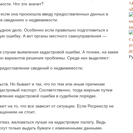
ости. Что это значит?
ч2
, если она произошла ввиду предоставленных данных в
 в сведениях о недвижимости.
к
удное дело. Особенно если правильно подготовиться к
вую ошибку. А вот органы местного самоуправления —
д
в случае выявления кадастровой ошибки. А точнее, на какие
Р
ько вариантов решения проблемы. Среди них выделяют:
предоставлении сведений о недвижимости;
ств. Но бывает и так, что по тем или иным причинам
дастровый паспорт. Соответственно, тогда мирным путем
авление кадастровой ошибки в судебном порядке.
ют на то, что все зависит от ситуации. Если Росреестр не
ащением не стоит.
отказ, жаловаться лучше на кадастровую палату. Ведь
огут только выдать бумаги с измененными данными.